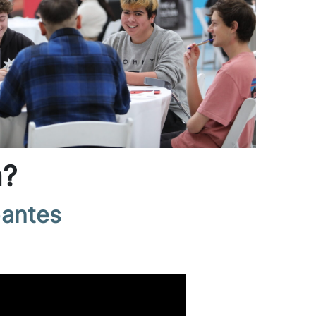
a?
pantes