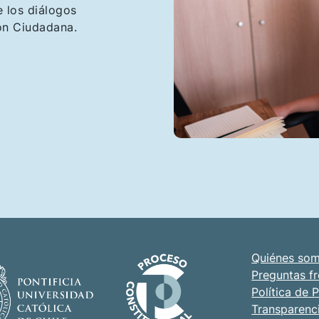
e los diálogos
ón Ciudadana.
Quiénes so
Preguntas f
Política de 
Transparenc