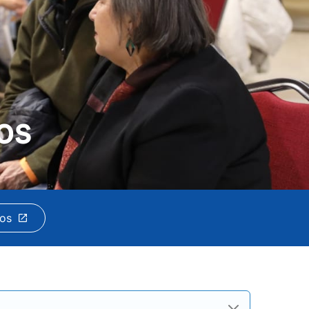
os
gos