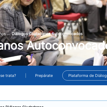
nos
Diálogos Ciudadanos Autoconvocados
danos Autoconvocad
se trata?
|
Prepárate
Plataforma de Diálo